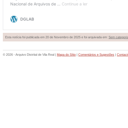
Esta notícia foi publicada em 20 de Novembro de 2025 e foi arquivada em:
Sem categori
© 2026 - Arquivo Distrital de Vila Real |
Mapa do Sítio
|
Comentários e Sugestões
|
Contact