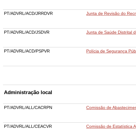
PT/ADVRL/ACD/JRRDVR
Junta de Revisão do Recru
PT/ADVRL/ACD/JSDVR
Junta de Saúde Distrital d
PT/ADVRL/ACD/PSPVR
Polícia de Segurança Públ
Administração local
PT/ADVRL/ALL/CACRPN
Comissão de Abastecimen
PT/ADVRL/ALL/CEACVR
Comissão de Estatística A