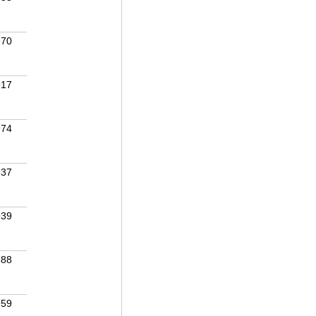
970
917
974
937
939
888
959