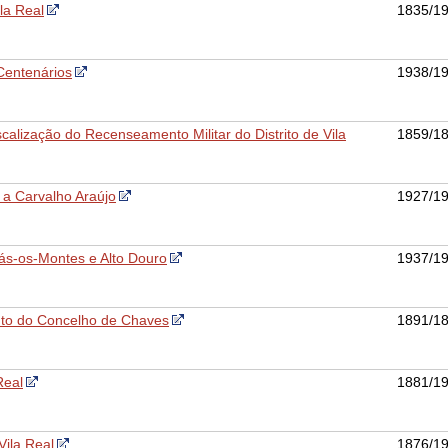
la Real
1835/1
Centenários
1938/1
alização do Recenseamento Militar do Distrito de Vila
1859/1
a Carvalho Araújo
1927/1
rás-os-Montes e Alto Douro
1937/1
to do Concelho de Chaves
1891/1
Real
1881/1
Vila Real
1876/1