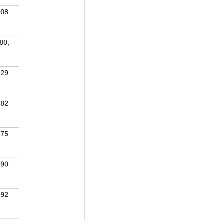
908
80,
929
882
975
890
992