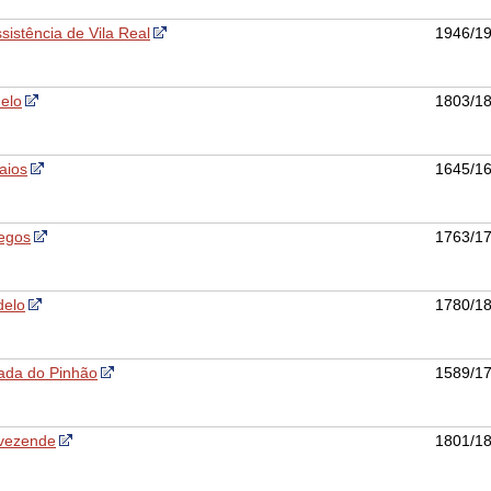
istência de Vila Real
1946/1
elo
1803/1
aios
1645/1
egos
1763/1
delo
1780/1
ada do Pinhão
1589/1
ovezende
1801/1