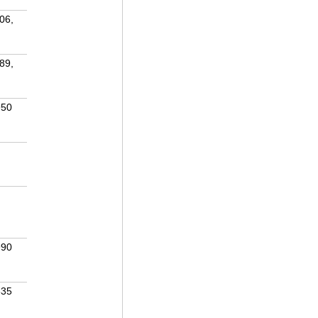
06,
89,
950
990
835