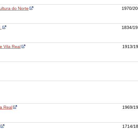
ltura do Norte
1970/20
.
1834/19
e Vila Real
1913/1
la Real
1969/1
1714/1