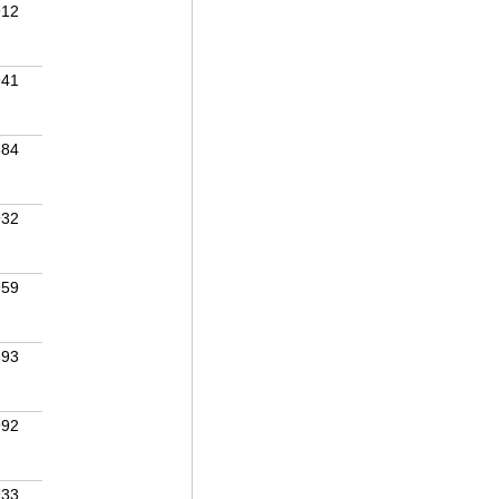
912
941
884
932
959
893
992
933