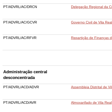
PT/ADVRL/AC/DRCN
Delegação Regional da Cu
PT/ADVRL/AC/GCVR
Governo Civil de Vila Real
PT/ADVRL/AC/RFVR
Repartição de Finanças d
Administração central
desconcentrada
PT/ADVRL/ACD/ADVR
Assembleia Distrital de Vi
PT/ADVRL/ACD/AVR
Almoxarifado de Vila Real