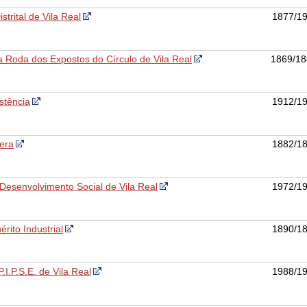
strital de Vila Real
1877/1
Roda dos Expostos do Círculo de Vila Real
1869/18
stência
1912/1
xera
1882/1
 Desenvolvimento Social de Vila Real
1972/1
érito Industrial
1890/1
.I.P.S.E. de Vila Real
1988/1