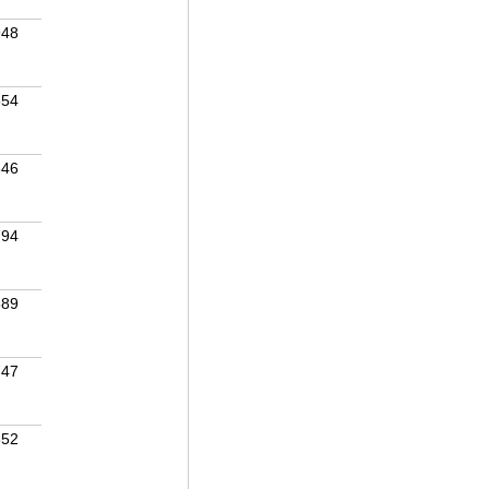
948
854
646
794
889
747
852