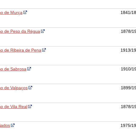
ho de Murça
1841/1
ho de Peso da Régua
1878/1
o de Ribeira de Pena
1913/1
ho de Sabrosa
1910/1
ho de Valpaços
1899/1
o de Vila Real
1878/1
jados
1975/1