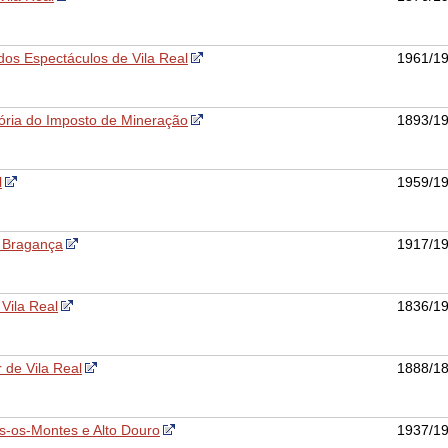
os Espectáculos de Vila Real
1961/1
sória do Imposto de Mineração
1893/1
l
1959/1
e Bragança
1917/1
 Vila Real
1836/1
 de Vila Real
1888/1
ás-os-Montes e Alto Douro
1937/1