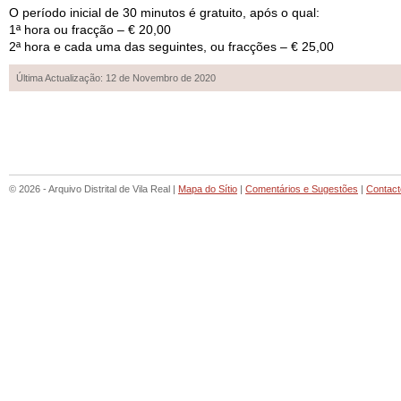
O período inicial de 30 minutos é gratuito, após o qual:
1ª hora ou fracção – € 20,00
2ª hora e cada uma das seguintes, ou fracções – € 25,00
Última Actualização: 12 de Novembro de 2020
© 2026 - Arquivo Distrital de Vila Real |
Mapa do Sítio
|
Comentários e Sugestões
|
Contact